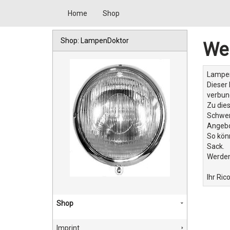
Home
Shop
Shop: LampenDoktor
We
Lampen
Dieser
verbun
Zu dies
Schwer
Angebo
So könn
Sack.
Werden
Ihr Ric
Shop
Imprint